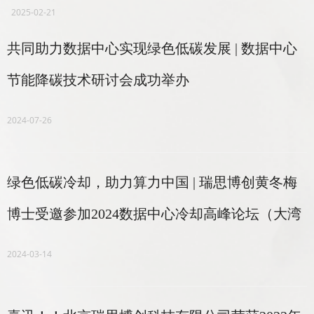
略合作，正式成为其授权代理商
2025-02-21
共同助力数据中心实现绿色低碳发展 | 数据中心
节能降碳技术研讨会成功举办
2024-07-26
绿色低碳冷却，助力算力中国 | 瑞思博创黄冬梅
博士受邀参加2024数据中心冷却高峰论坛（大湾
区）
2024-03-14