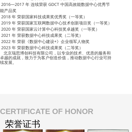
2016—2017 年 连续荣获 GDCT 中国高效能数据中心优秀节
能产品奖
2018 年 荣获国家科技成果奖优秀奖（一等奖）
2019 年 荣获国家互联网数据中心技术创新项目奖（一等奖）
2020 年 荣获国家云计算中心科技奖卓越奖（一等奖）
2021 年 荣获数据中心科技成果奖（二等奖）
2022 年 荣获《数据中心建设+》企业领军人物奖
2023 年 荣获数据中心科技成果奖（二等奖）
北京瑞思博创科技有限公司，以专业的技术、优质的服务和
卓越的成就，致力于为客户创造价值，推动数据中心行业可持
续发展。
CERTIFICATE OF HONOR
荣誉证书