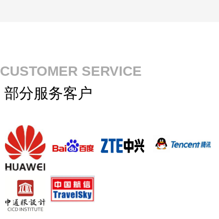
CUSTOMER SERVICE
部分服务客户